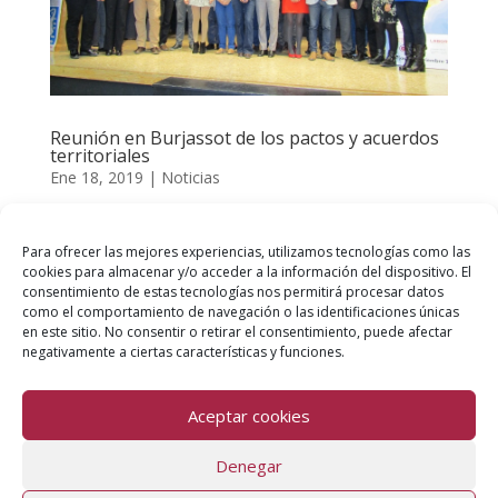
Reunión en Burjassot de los pactos y acuerdos
territoriales
Ene 18, 2019
|
Noticias
Los pactos y acuerdos territoriales por el empleo de la
Comunidad Valenciana se reúnen en Burjassot para
Para ofrecer las mejores experiencias, utilizamos tecnologías como las
cookies para almacenar y/o acceder a la información del dispositivo. El
visibilizar su trabajo y mejorar su gestión El Consorcio
consentimiento de estas tecnologías nos permitirá procesar datos
Pactem Nord ha organizado junto con LABORA-
como el comportamiento de navegación o las identificaciones únicas
Servicio Valenciano de formación y empleo, un
en este sitio. No consentir o retirar el consentimiento, puede afectar
negativamente a ciertas características y funciones.
encuentro...
Aceptar cookies
Aviso Legal
Política de Privacidad
Denegar
Política de Cookies