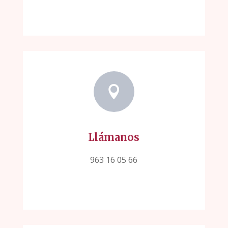

Llámanos
963 16 05 66