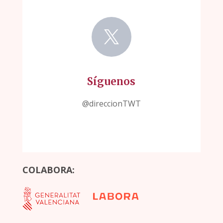

Síguenos
@direccionTWT
COLABORA: