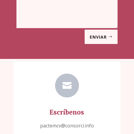
ENVIAR

Escríbenos
pactemcv@consorci.info